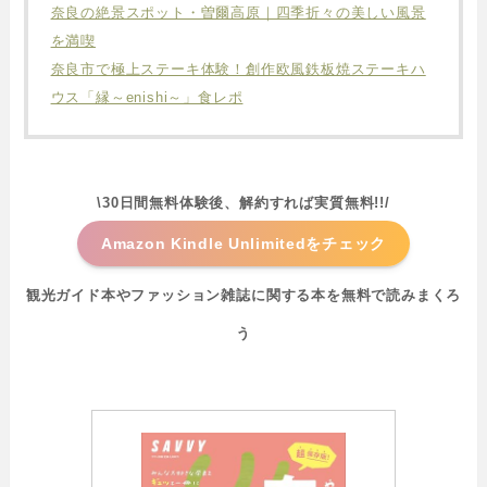
奈良の絶景スポット・曽爾高原｜四季折々の美しい風景
を満喫
奈良市で極上ステーキ体験！創作欧風鉄板焼ステーキハ
ウス「縁～enishi～」食レポ
\
30日間無料体験後、解約すれ
ば実質無料!!
/
Amazon Kindle Unlimitedをチェック
観光ガイド本やファッション雑誌に関する本を無料で読みまくろ
う